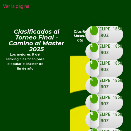
Ver la página
1
FELIPE
1850
Clasificados al
Clasificación
KIROZ
Masculino
Torneo Final -
6ta
Camino al Master
2
FELIPE
1850
2025
KIROZ
Los mejores 9 del
ranking clasifican para
3
FELIPE
1850
disputar el Master de
fin de año
KIROZ
4
FELIPE
1850
KIROZ
5
FELIPE
1850
KIROZ
6
FELIPE
1850
KIROZ
7