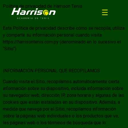
Política de privacidad de Harrison Tenis
Esta Política de privacidad describe cómo se recopila, utiliza
y comparte su información personal cuando visita
https://harrisontenis.com.py (denominado en lo sucesivo el
“Sitio”).
INFORMACIÓN PERSONAL QUE RECOPILAMOS
Cuando visita el Sitio, recopilamos automáticamente cierta
información sobre su dispositivo, incluida información sobre
su navegador web, dirección IP, zona horaria y algunas de las
cookies que están instaladas en su dispositivo. Además, a
medida que navega por el Sitio, recopilamos información
sobre la páginas web individuales o los productos que ve,
las páginas web o los términos de búsqueda que lo